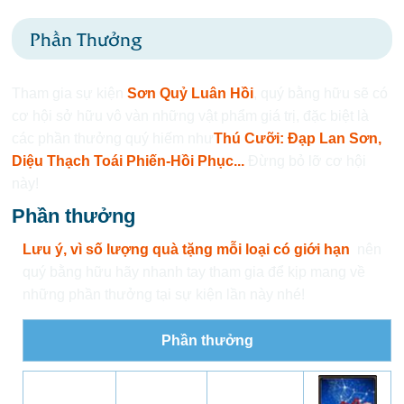
Phần Thưởng
Tham gia sự kiện
Sơn Quỷ Luân Hồi
, quý bằng hữu sẽ có
cơ hội sở hữu vô vàn những vật phẩm giá trị, đặc biệt là
các phần thưởng quý hiếm như
Thú Cưỡi: Đạp Lan Sơn,
Diệu Thạch Toái Phiến-Hồi Phục...
Đừng bỏ lỡ cơ hội
này!
Phần thưởng
Lưu ý, vì số lượng quà tặng mỗi loại có giới hạn
nên
quý bằng hữu hãy nhanh tay tham gia để kịp mang về
những phần thưởng tại sự kiện lần này nhé!
Phần thưởng