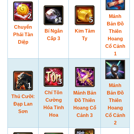
Mảnh
Bản Đồ
Chuyển
Bí Ngân
Kim Tàm
Thiên
Phái Tàn
Cấp 3
Ty
Hoang
Diệp
Cổ Cảnh
1
Mảnh
Chí Tôn
Mảnh Bản
Bản Đồ
Thú Cưỡi:
Cường
Đồ Thiên
Thiên
Đạp Lan
Hóa Tinh
Hoang Cổ
Hoang
Sơn
Hoa
Cảnh 3
Cổ Cảnh
2