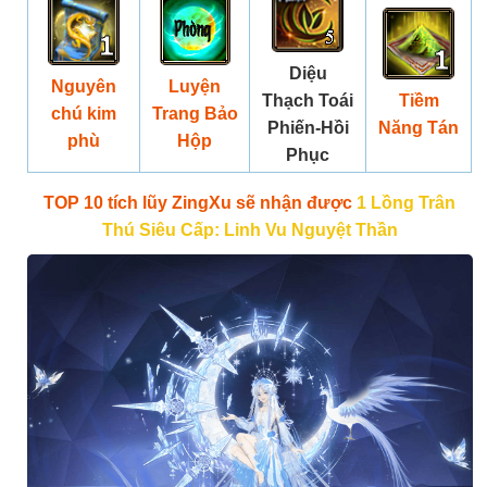
Diệu
Nguyên
Luyện
Thạch Toái
Tiềm
chú kim
Trang Bảo
Phiến-Hồi
Năng Tán
phù
Hộp
Phục
TOP 10 tích lũy ZingXu sẽ nhận được
1 Lồng Trân
Thú Siêu Cấp: Linh Vu Nguyệt Thần