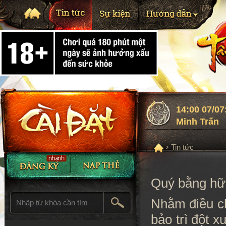
14:00 07/0
Minh Trấn
Tin tức
Quý bằng hữ
Nhằm điều ch
bảo trì đột x