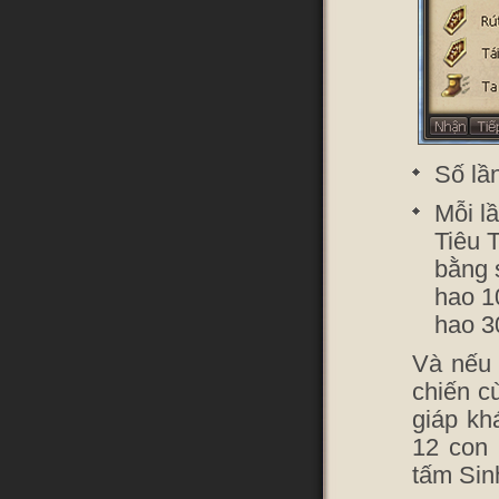
Số lần
Mỗi l
Tiêu 
bằng s
hao 10
hao 3
Và nếu 
chiến c
giáp kh
12 con 
tấm Sin