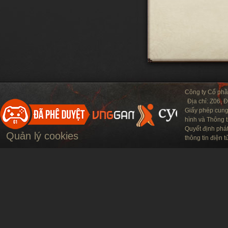
Công ty Cổ ph
Địa chỉ: Z06, 
Giấy phép cung
hình và Thông t
Quyết định phá
Quản lý cookies
thông tin điện 