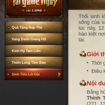
Thổi sinh k
sống của v
lúc này, 12
Quà Tặng Nạp Thẻ
hào kiệt nơ
tài.
Vang Danh Giang Hồ
Kinh Hỷ Tam Liên
Giới t
Thời 
Thiên Long Tầm Bảo
Điều 
Sinh Tiêu Lôi Đài
Nội d
Bằng hữ
Thỉnh 
(271, 1