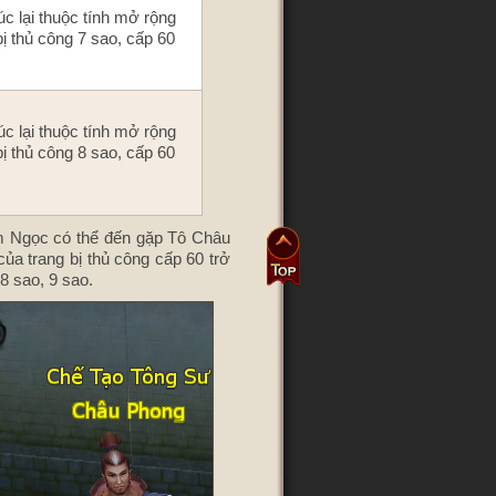
c lại thuộc tính mở rộng
bị thủ công 7 sao, cấp 60
c lại thuộc tính mở rộng
bị thủ công 8 sao, cấp 60
 Ngọc có thể đến gặp Tô Châu
ủa trang bị thủ công cấp 60 trở
 8 sao, 9 sao.