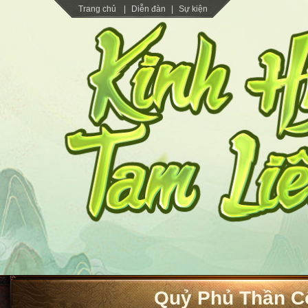
Trang chủ
|
Diễn đàn
|
Sự kiện
Quỷ Phủ Thần C