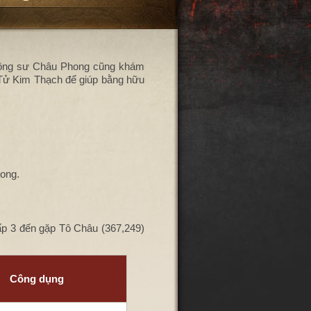
o tông sư Châu Phong cũng khám
 Tử Kim Thạch để giúp bằng hữu
Long.
ấp 3 đến gặp Tô Châu (367,249)
Công dụng