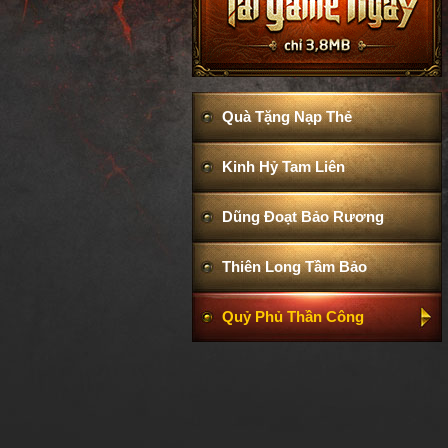
Quà Tặng Nạp Thẻ
Kinh Hỷ Tam Liên
Dũng Đoạt Bảo Rương
Thiên Long Tầm Bảo
Quỷ Phủ Thần Công