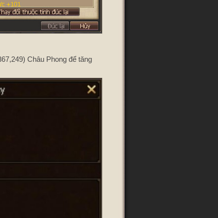
367,249) Châu Phong để tăng