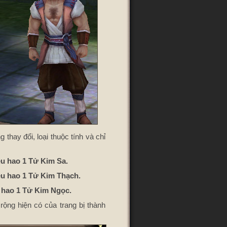
 thay đổi, loại thuộc tính và chỉ
iêu hao 1 Tử Kim Sa.
tiêu hao 1 Tử Kim Thạch.
êu hao 1 Tử Kim Ngọc.
 rộng hiện có của trang bị thành