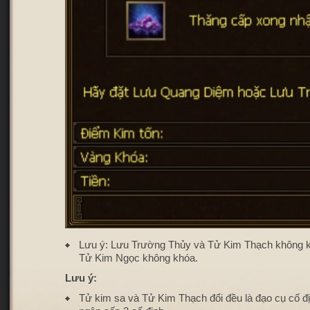
Lưu ý: Lưu Trường Thủy và Tử Kim Thạch không k
Tử Kim Ngọc không khóa.
Lưu ý:
Tử kim sa và Tử Kim Thạch đổi đều là đạo cụ cố địn