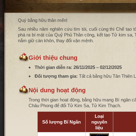
Quý bằng hữu thân mến!
Sau nhiều năm nghiên cứu tìm tòi, cuối cùng thì Chế tạ
phá ra bí mật của Quỷ Phủ Thần công, kết tạo Tử kim sa,
nắm giữ càn khôn, thay đổi vận mệnh.
Giới thiệu chung
Thời gian diễn ra:
26/11/2025 – 02/12/2025
Đối tượng tham gia:
Tất cả bằng hữu Tân Thiên 
Nội dung hoạt động
Trong thời gian hoạt động, bằng hữu mang Bí ngân c
Châu Phong để đổi Tử Kim Sa, Tử Kim Thạch.
Loại
Số lượng Bí Ngân
nguyên
liệu