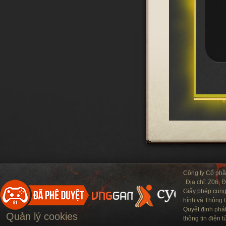
Công ty Cổ ph
Địa chỉ: Z06, 
Giấy phép cung
hình và Thông t
Quyết định phá
Quản lý cookies
thông tin điện 