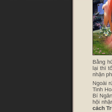
Bằng h
lại thì
nhận ph
Ngoài r
Tinh Ho
Bí Ngân
hội nh
cách Tr