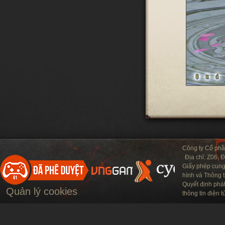
Công ty Cổ ph
Địa chỉ: Z06, 
Giấy phép cung
hình và Thông t
Quyết định phá
Quản lý cookies
thông tin điện 