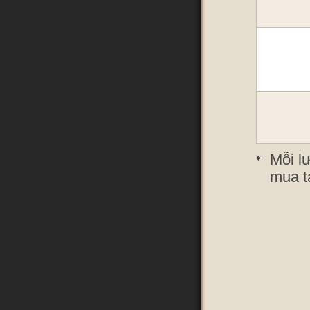
Mỗi l
mua t