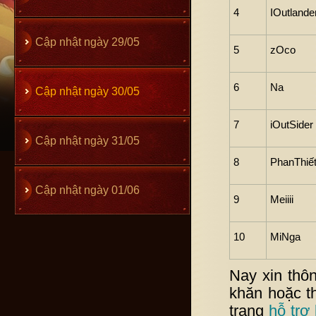
4
IOutlande
Cập nhật ngày 29/05
5
zOco
6
Na
Cập nhật ngày 30/05
7
iOutSider
Cập nhật ngày 31/05
8
PhanThiế
Cập nhật ngày 01/06
9
Meiiii
10
MiNga
Nay xin thô
khăn hoặc t
trang
hỗ trợ