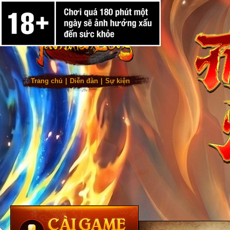
Trang chủ
|
Diễn đàn
|
Sự kiện