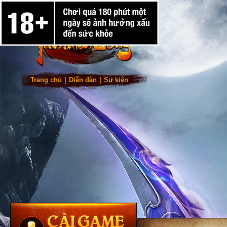
Trang chủ
|
Diễn đàn
|
Sự kiện