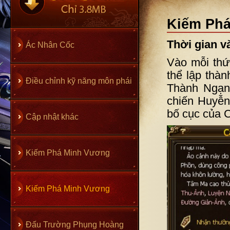
Kiếm Ph
Thời gian v
Ác Nhân Cốc
Vào mỗi thứ
thể lập thà
Điều chỉnh kỹ năng môn phái
Thành Ngạn
chiến Huyễn
bố cục của 
Cập nhật khác
Kiếm Phá Minh Vương
Kiếm Phá Minh Vương
Đấu Trường Phụng Hoàng