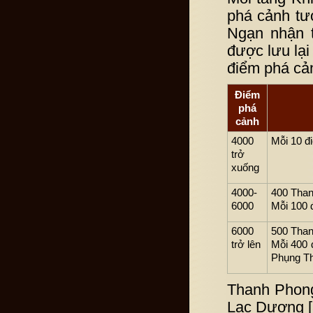
phá cảnh tư
Ngạn nhận t
được lưu lại
điểm phá cản
Điểm
phá
cảnh
4000
Mỗi 10 đ
trở
xuống
4000-
400 Than
6000
Mỗi 100 
6000
500 Tha
trở lên
Mỗi 400 
Phụng T
Thanh Phong
Lạc Dương [