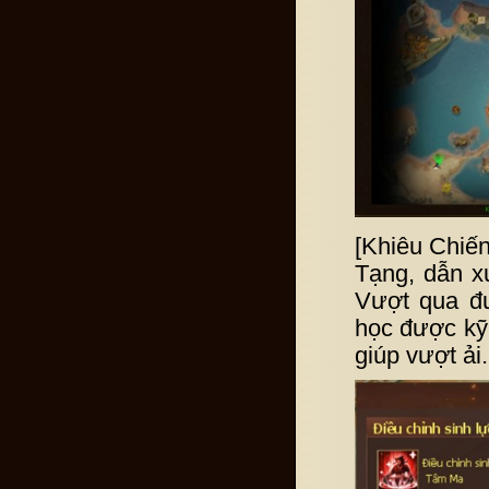
[Khiêu Chiế
Tạng, dẫn x
Vượt qua đ
học được kỹ
giúp vượt ải.