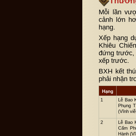
Thưởn
Mỗi lần vư
cảnh lớn h
hạng.
Xếp hạng dự
Khiêu Chiế
đứng trước, 
xếp trước.
BXH kết thú
phải nhận tro
Hạng
1
Lễ Bao 
Phụng T
(Vĩnh viễ
2
Lễ Bao 
Cẩm Phụ
Hành (Vĩ