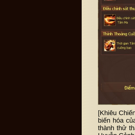
[Khiêu Chiế
biến hóa củ
thành thử t