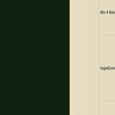
Bộ 4 Bá
NghỉGê