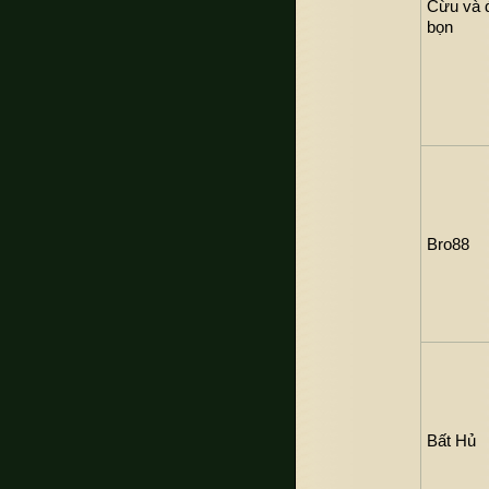
Cừu và 
bọn
Bro88
Bất Hủ