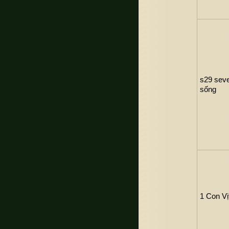
s29 sev
sống
1 Con Vị