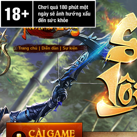
Trang chủ
|
Diễn đàn
|
Sự kiện