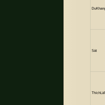
DuKhang
Sát
ThíchLà